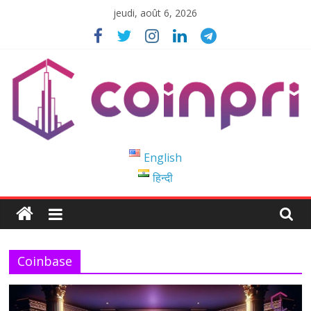
Passer
jeudi, août 6, 2026
au
contenu
Coinpri
English
हिन्दी
Blockchain
Easy
to
Coinprihend
Coinbase