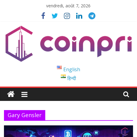
Passer
vendredi, août 7, 2026
au
contenu
Coinpri
English
हिन्दी
Blockchain
Easy
to
Coinprihend
Gary Gensler