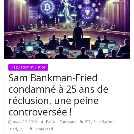
Régulation et Justice
Sam Bankman-Fried
condamné à 25 ans de
réclusion, une peine
controversée !
,
mars 29, 2024
Patricia Zamwana
FTX
Sam Bankman-
,
Fried
SBF
3 min read