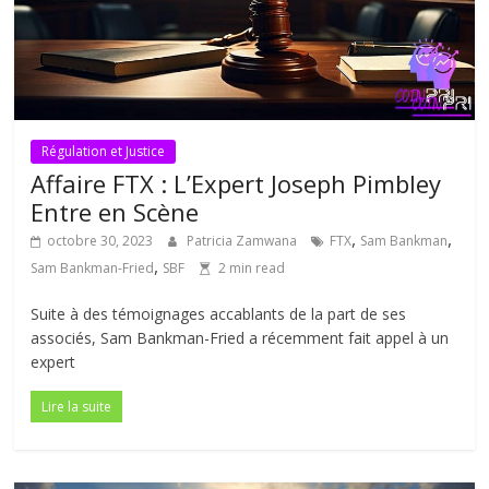
Régulation et Justice
Affaire FTX : L’Expert Joseph Pimbley
Entre en Scène
,
,
octobre 30, 2023
Patricia Zamwana
FTX
Sam Bankman
,
Sam Bankman-Fried
SBF
2 min read
Suite à des témoignages accablants de la part de ses
associés, Sam Bankman-Fried a récemment fait appel à un
expert
Lire la suite