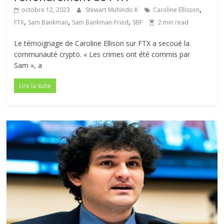
,
octobre 12, 2023
Stewart Muhindo K
Caroline Ellisson
,
,
,
FTX
Sam Bankman
Sam Bankman-Fried
SBF
2 min read
Le témoignage de Caroline Ellison sur FTX a secoué la
communauté crypto. « Les crimes ont été commis par
Sam », a
Lire la suite