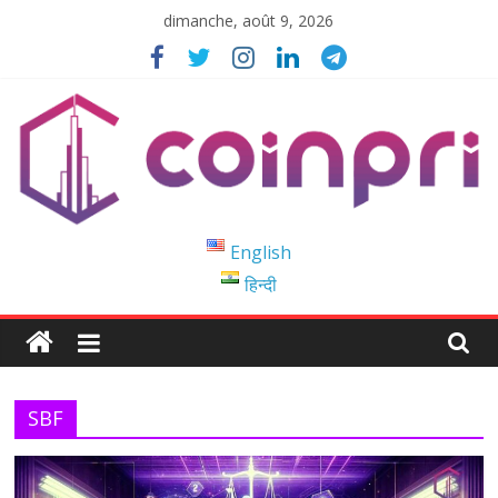
Passer
dimanche, août 9, 2026
au
contenu
Coinpri
English
हिन्दी
Blockchain
Easy
to
Coinprihend
SBF