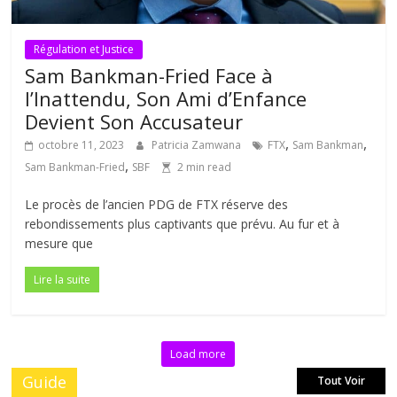
Régulation et Justice
Sam Bankman-Fried Face à
l’Inattendu, Son Ami d’Enfance
Devient Son Accusateur
,
,
octobre 11, 2023
Patricia Zamwana
FTX
Sam Bankman
,
Sam Bankman-Fried
SBF
2 min read
Le procès de l’ancien PDG de FTX réserve des
rebondissements plus captivants que prévu. Au fur et à
mesure que
Lire la suite
Load more
Guide
Tout Voir