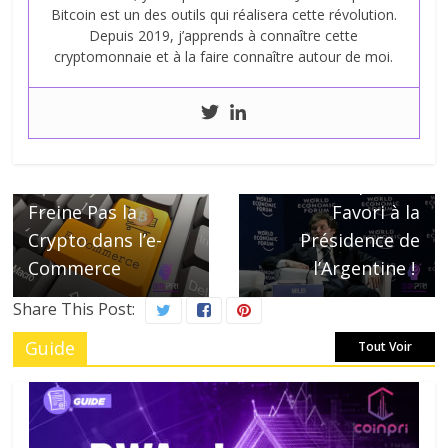
Bitcoin est un des outils qui réalisera cette révolution.
Depuis 2019, j’apprends à connaître cette
Next →
cryptomonnaie et à la faire connaître autour de moi.
La Banque
Centrale est une
Arnaque dont
Bitcoin est la
← Previous
Le Bear Market ne
solution, pour le
Freine Pas la
Favori à la
Crypto dans l’e-
Présidence de
Commerce
l’Argentine !
Share This Post:
Guide
Tout Voir