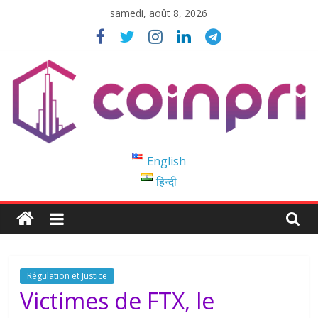
Passer
samedi, août 8, 2026
au
contenu
Coinpri
English
हिन्दी
Blockchain
Easy
to
Coinprihend
Régulation et Justice
Victimes de FTX, le