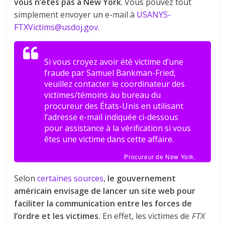
vous n’êtes pas à New York
. Vous pouvez tout
simplement envoyer un
e-mail à
USANYS-
FTXVictims@usdoj.gov
.
Si vous croyez avoir été victime d’une
fraude par Samuel Bankman-Fried,
veuillez contacter le coordinateur des
victimes/témoins au bureau du
procureur des États-Unis en utilisant
l’adresse e-mail indiquée ci-dessous
pour assistance à la vérification si vous
êtes une victime dans cette affaire.
Procureur de New York.
Selon
certaines sources
,
le gouvernement
américain envisage de lancer un site web pour
faciliter la communication entre les forces de
l’ordre et les victimes.
En effet, les victimes de
FTX