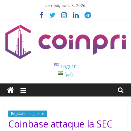
Passer
samedi, août 8, 2026
au
contenu
Coinpri
English
हिन्दी
Blockchain
Easy
to
Coinprihend
Régulation et Justice
Coinbase attaque la SEC