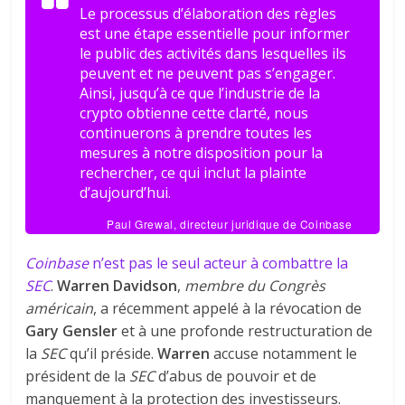
Le processus d’élaboration des règles
est une étape essentielle pour informer
le public des activités dans lesquelles ils
peuvent et ne peuvent pas s’engager.
Ainsi, jusqu’à ce que l’industrie de la
crypto obtienne cette clarté, nous
continuerons à prendre toutes les
mesures à notre disposition pour la
rechercher, ce qui inclut la plainte
d’aujourd’hui.
Paul Grewal, directeur juridique de Coinbase
Coinbase
n’est pas le seul acteur à combattre la
SEC
.
Warren Davidson
,
membre du Congrès
américain
, a récemment appelé à la révocation de
Gary Gensler
et à une profonde restructuration de
la
SEC
qu’il préside.
Warren
accuse notamment le
président de la
SEC
d’abus de pouvoir et de
manquement à la protection des investisseurs.