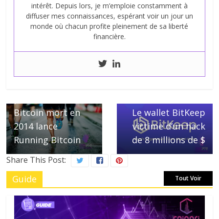
intérêt. Depuis lors, je m’emploie constamment à
diffuser mes connaissances, espérant voir un jour un
monde où chacun profite pleinement de sa liberté
financière.
← Previous
Hal Finney,
pionnier du
Next →
Bitcoin mort en
Le wallet BitKeep
2014 lance
victime d’un hack
Running Bitcoin
de 8 millions de $
Share This Post:
Guide
Tout Voir