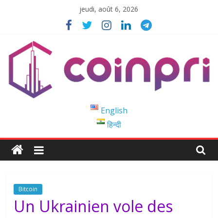
Passer
jeudi, août 6, 2026
au
contenu
Coinpri
English
हिन्दी
Blockchain
Easy
to
Coinprihend
Bitcoin
Un Ukrainien vole des