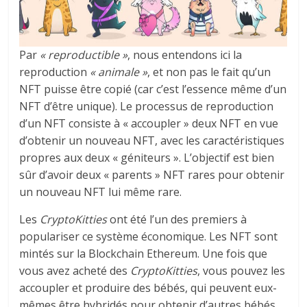
Par
« reproductible »
, nous entendons ici la
reproduction
« animale »
, et non pas le fait qu’un
NFT puisse être copié (car c’est l’essence même d’un
NFT d’être unique). Le processus de reproduction
d’un NFT consiste à « accoupler » deux NFT en vue
d’obtenir un nouveau NFT, avec les caractéristiques
propres aux deux « géniteurs ». L’objectif est bien
sûr d’avoir deux « parents » NFT rares pour obtenir
un nouveau NFT lui même rare.
Les
CryptoKitties
ont été l’un des premiers à
populariser ce système économique. Les NFT sont
mintés sur la Blockchain Ethereum. Une fois que
vous avez acheté des
CryptoKitties
, vous pouvez les
accoupler et produire des bébés, qui peuvent eux-
mêmes être hybridés pour obtenir d’autres bébés.