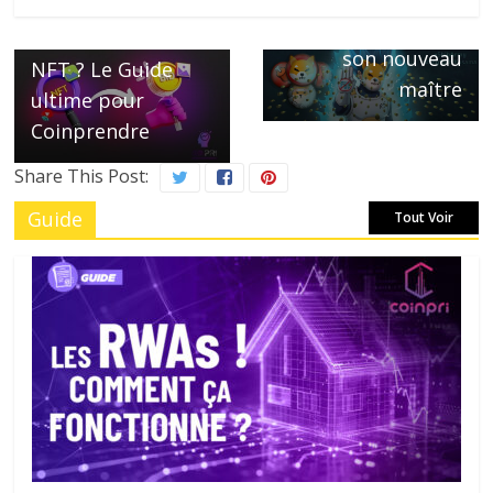
← Previous
dites bonjour à
Où acheter des
son nouveau
NFT ? Le Guide
maître
ultime pour
Coinprendre
Share This Post:
Guide
Tout Voir