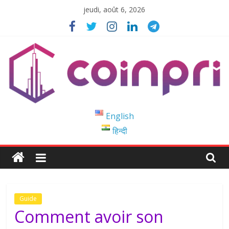
Passer
jeudi, août 6, 2026
au
contenu
Coinpri
English
हिन्दी
Blockchain
Easy
to
Coinprihend
Guide
Comment avoir son