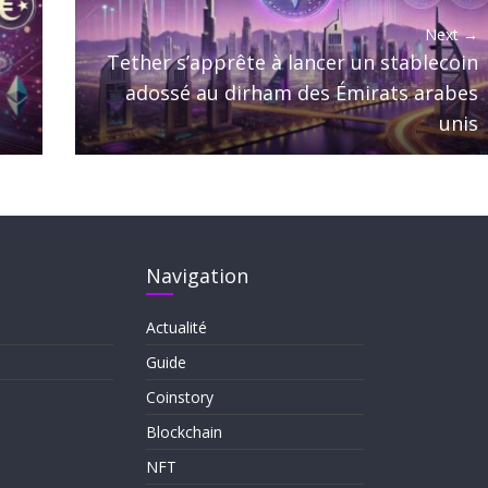
Next →
Tether s’apprête à lancer un stablecoin
adossé au dirham des Émirats arabes
unis
Navigation
Actualité
Guide
Coinstory
Blockchain
NFT