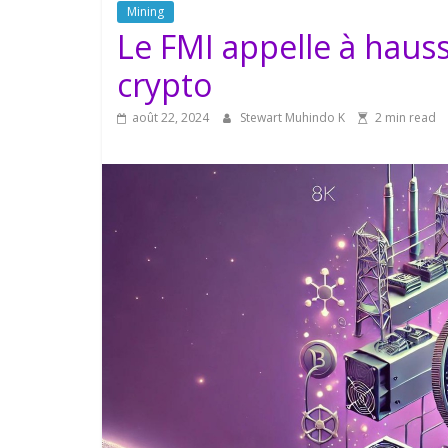
Mining
Le FMI appelle à hauss
crypto
août 22, 2024
Stewart Muhindo K
2 min read