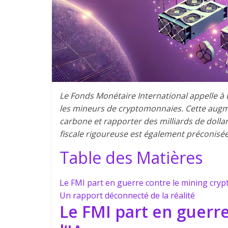
Le Fonds Monétaire International appelle à 
les mineurs de cryptomonnaies. Cette augm
carbone et rapporter des milliards de dollar
fiscale rigoureuse est également préconisée p
Table des Matières
Le FMI part en guerre contre le mining crypto
Un rapport déconnecté de la réalité
Le FMI part en guerre