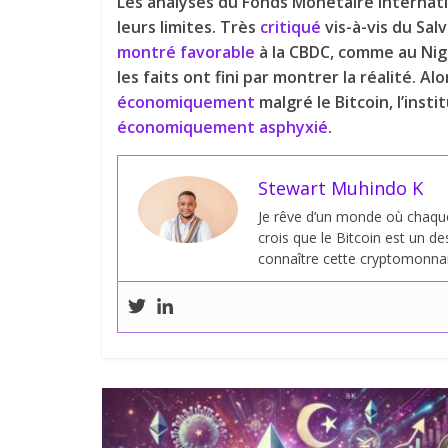
Les analyses du Fonds Monétaire Internat
leurs limites. Très
critiqué
vis-à-vis du Salv
montré favorable
à la CBDC, comme au Nig
les faits ont fini par montrer la réalité. Al
économiquement
malgré le Bitcoin, l’inst
économiquement asphyxié
.
Stewart Muhindo K
Je rêve d’un monde où chaque 
crois que le Bitcoin est un de
connaître cette cryptomonnaie