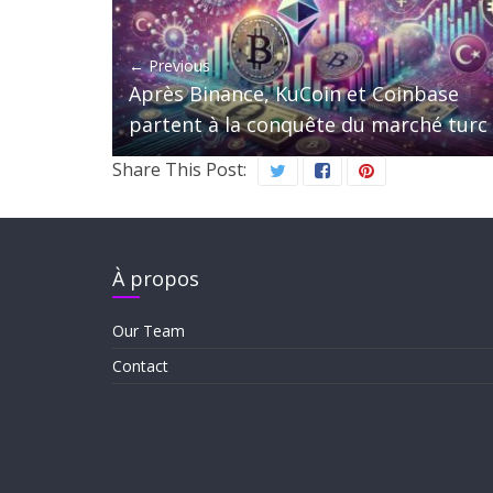
← Previous
Après Binance, KuCoin et Coinbase
partent à la conquête du marché turc
Share This Post:
À propos
Our Team
Contact