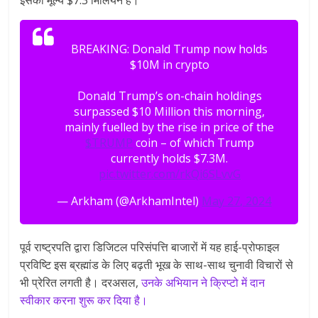
BREAKING: Donald Trump now holds
$10M in crypto
Donald Trump’s on-chain holdings
surpassed $10 Million this morning,
mainly fuelled by the rise in price of the
$TRUMP
coin – of which Trump
currently holds $7.3M.
pic.twitter.com/rkQi6SLvvG
— Arkham (@ArkhamIntel)
May 27, 2024
पूर्व राष्ट्रपति द्वारा डिजिटल परिसंपत्ति बाजारों में यह हाई-प्रोफाइल
प्रविष्टि इस ब्रह्मांड के लिए बढ़ती भूख के साथ-साथ चुनावी विचारों से
भी प्रेरित लगती है। दरअसल,
उनके अभियान ने क्रिप्टो में दान
स्वीकार करना शुरू कर दिया है।