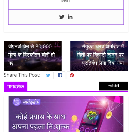
लिया।
← Previous
Next →
बीएनबी चेन से 80,000
संयुक्त अरब अमीरात में
मूल्य के बिटकॉइन चोरी हो
खेतों पर क्रिप्टो खनन पर
गए
प्रतिबंध लगा दिया गया
Share This Post:
मार्गदर्शक
सभी देखें