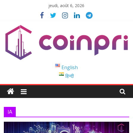
Passer
jeudi, août 6, 2026
au
contenu
Coinpri
English
हिन्दी
Blockchain
Easy
to
Coinprihend
IA