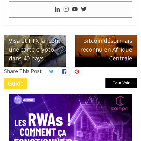
← Previous
Next →
Visa et FTX lancent
Bitcoin désormais
une carte crypto
reconnu en Afrique
dans 40 pays !
Centrale
Share This Post:
Guide
Tout Voir