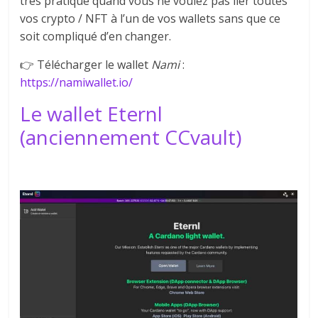
très pratique quand vous ne voulez pas lier toutes
vos crypto / NFT à l’un de vos wallets sans que ce
soit compliqué d’en changer.
👉 Télécharger le wallet
Nami
:
https://namiwallet.io/
Le wallet Eternl
(anciennement CCvault)