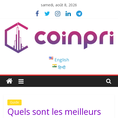
Passer
samedi, août 8, 2026
au
contenu
Coinpri
English
हिन्दी
Blockchain
Easy
to
Coinprihend
Guide
Quels sont les meilleurs