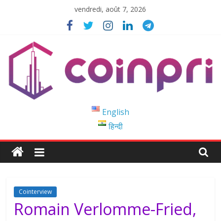
Passer
vendredi, août 7, 2026
au
contenu
Coinpri
English
हिन्दी
Blockchain
Easy
to
Coinprihend
Cointerview
Romain Verlomme-Fried,