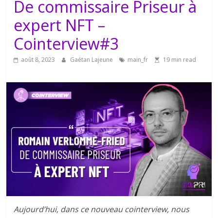
De commissaire Priseur à
expert NFT –
Cointerview#3
août 8, 2023
Gaétan Lajeune
main_fr
19 min read
Aujourd’hui, dans ce nouveau cointerview, nous