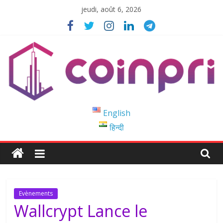
Passer
jeudi, août 6, 2026
au
contenu
Coinpri
English
हिन्दी
Blockchain
Easy
to
Coinprihend
Evènements
Wallcrypt Lance le