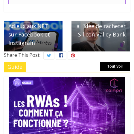
← Previous
Next →
Meta fait ses
Elon Musk, Ouvert
Adieux aux NFT
à l’idée de racheter
sur Facebook et
Silicon Valley Bank
Instagram
?
Share This Post:
Guide
Tout Voir