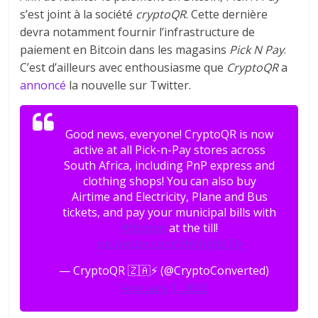
s’est joint à la société
cryptoQR
. Cette dernière
devra notamment fournir l’infrastructure de
paiement en Bitcoin dans les magasins
Pick N Pay
.
C’est d’ailleurs avec enthousiasme que
CryptoQR
a
annoncé
la nouvelle sur Twitter.
Good news, everyone! CryptoQR is now
active at all Pick-n-Pay stores across
South Africa, including PnP express and
clothing shops! You can also buy
Airtime and Electricity, Plane and Bus
tickets, and pay your municipal bills with
#Bitcoin
at the till!
pic.twitter.com/3hVhgIJdTb
— CryptoQR 🇿🇦⚡️ (@CryptoConverted)
February 1, 2023