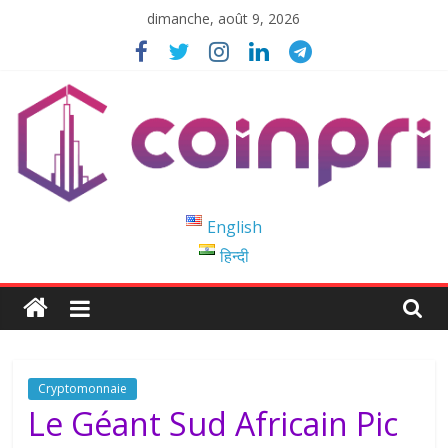
Passer
dimanche, août 9, 2026
au
contenu
Coinpri
English
हिन्दी
Blockchain
Easy
to
Coinprihend
Cryptomonnaie
Le Géant Sud Africain Pic