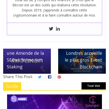
Bitcoin est un des outils qui réalisera cette révolution.
Depuis 2019, j’apprends à connaître cette
cryptomonnaie et à la faire connaître autour de moi.
Next →
Blockchain
← Previous
Kraken se prend
Economy Summit,
une Amende de la
Londres accueille
SEC et ferme son
le plus gros Event
Staking
Blockchain
Share This Post:
Guide
Tout Voir