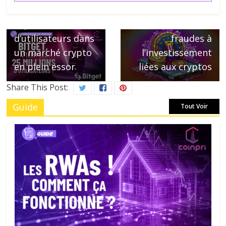
Bitget franchit le
L’alerte du FBI sur
cap des 25 millions
l’explosion des
d’utilisateurs dans
fraudes à
un marché crypto
l’investissement
en plein essor
liées aux cryptos
Share This Post:
Guide
Tout Voir