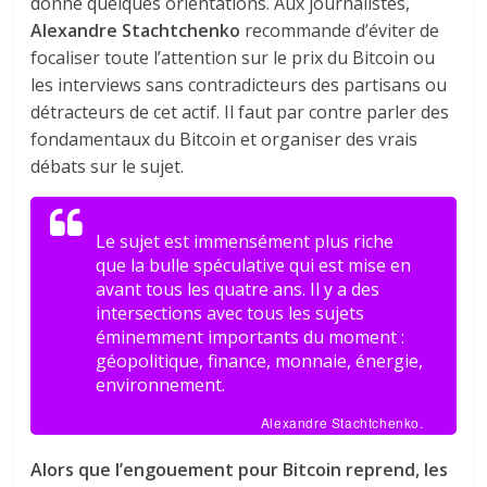
donne quelques orientations. Aux journalistes,
Alexandre Stachtchenko
recommande d’éviter de
focaliser toute l’attention sur le prix du Bitcoin ou
les interviews sans contradicteurs des partisans ou
détracteurs de cet actif. Il faut par contre parler des
fondamentaux du Bitcoin et organiser des vrais
débats sur le sujet.
Le sujet est immensément plus riche
que la bulle spéculative qui est mise en
avant tous les quatre ans. Il y a des
intersections avec tous les sujets
éminemment importants du moment :
géopolitique, finance, monnaie, énergie,
environnement.
Alexandre Stachtchenko.
Alors que l’engouement pour Bitcoin reprend, les