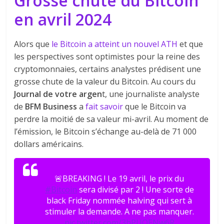
Grosse chute du Bitcoin
en avril 2024
Alors que
le Bitcoin a atteint un nouvel ATH
et que
les perspectives sont optimistes pour la reine des
cryptomonnaies, certains analystes prédisent une
grosse chute de la valeur du Bitcoin. Au cours du
Journal de votre argen
t, une journaliste analyste
de
BFM Business
a
fait savoir
que le Bitcoin va
perdre la moitié de sa valeur mi-avril. Au moment de
l’émission, le Bitcoin s’échange au-delà de 71 000
dollars américains.
🚨BREAKING ! Le 19 avril, le prix du
#Bitcoin
sera divisé par 2 ! Une sorte de
black Friday nommée halving qui sert à
stimuler la demande. A ne pas manquer.
pic.twitter.com/3hPUOENw6R