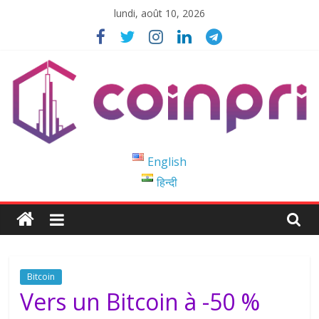
Passer
lundi, août 10, 2026
au
contenu
Coinpri
English
हिन्दी
Blockchain
Easy
to
Coinprihend
Bitcoin
Vers un Bitcoin à -50 %