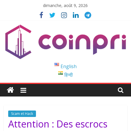
Passer
dimanche, août 9, 2026
au
contenu
Coinpri
English
हिन्दी
Blockchain
Easy
to
Coinprihend
Scam et Hack
Attention : Des escrocs