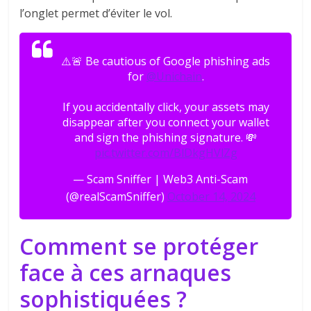
l’onglet permet d’éviter le vol.
⚠️🚨 Be cautious of Google phishing ads
for
@Unichain
.
If you accidentally click, your assets may
disappear after you connect your wallet
and sign the phishing signature. 💸
pic.twitter.com/BlDkgHVlZg
— Scam Sniffer | Web3 Anti-Scam
(@realScamSniffer)
October 14, 2024
Comment se protéger
face à ces arnaques
sophistiquées ?