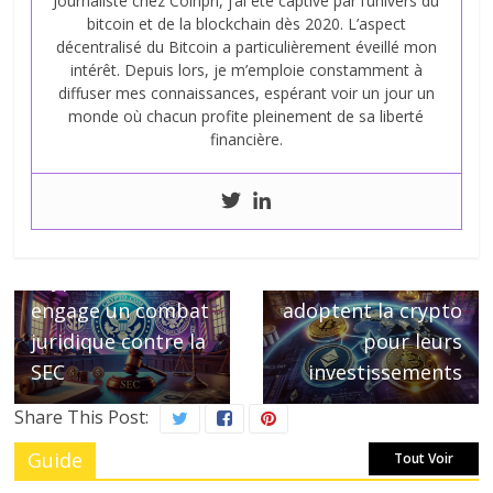
Journaliste chez Coinpri, j’ai été captivé par l’univers du
bitcoin et de la blockchain dès 2020. L’aspect
décentralisé du Bitcoin a particulièrement éveillé mon
intérêt. Depuis lors, je m’emploie constamment à
diffuser mes connaissances, espérant voir un jour un
monde où chacun profite pleinement de sa liberté
financière.
← Previous
Next →
Crypto.com
Les BRICS
engage un combat
adoptent la crypto
juridique contre la
pour leurs
SEC
investissements
Share This Post:
Guide
Tout Voir