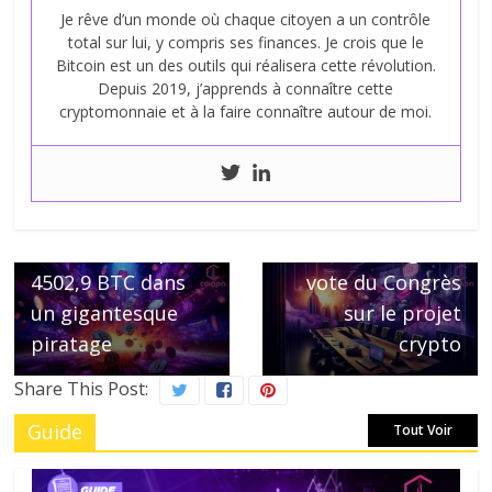
Je rêve d’un monde où chaque citoyen a un contrôle
total sur lui, y compris ses finances. Je crois que le
Bitcoin est un des outils qui réalisera cette révolution.
Depuis 2019, j’apprends à connaître cette
cryptomonnaie et à la faire connaître autour de moi.
Next →
Biden impose son
← Previous
DMM Bitcoin perd
Veto malgré le
4502,9 BTC dans
vote du Congrès
un gigantesque
sur le projet
piratage
crypto
Share This Post:
Guide
Tout Voir