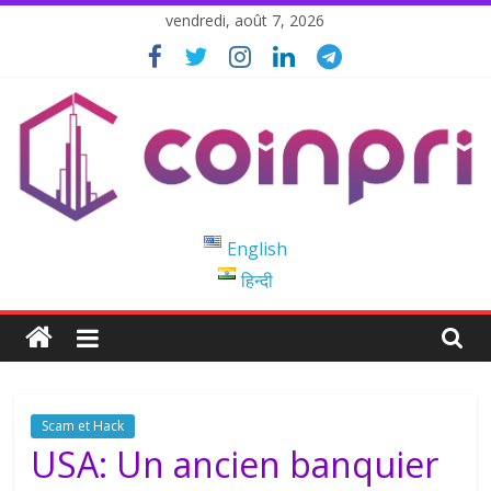
Passer
vendredi, août 7, 2026
au
contenu
Coinpri
English
हिन्दी
Blockchain
Easy
to
Coinprihend
Scam et Hack
USA: Un ancien banquier