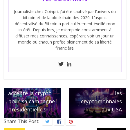
Journaliste chez Coinpri, j’ai été captivé par l’univers du
bitcoin et de la blockchain dès 2020. L’aspect
décentralisé du Bitcoin a particulièrement éveillé mon
intérêt. Depuis lors, je m’emploie constamment à
diffuser mes connaissances, espérant voir un jour un
monde où chacun profite pleinement de sa liberté
financière.
Next →
Biden s’oppose au
← Previous
Donald Trump
projet de loi sur
accepte la crypto
les
pour sa campagne
cryptomonnaies
présidentielle !
aux USA
Share This Post: