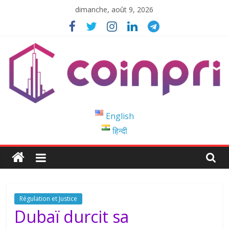
Passer
dimanche, août 9, 2026
au
contenu
Coinpri
English
हिन्दी
Blockchain
Easy
to
Coinprihend
Régulation et Justice
Dubaï durcit sa