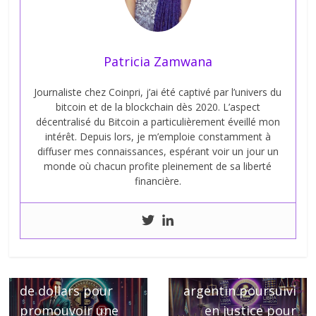
Patricia Zamwana
Journaliste chez Coinpri, j’ai été captivé par l’univers du
bitcoin et de la blockchain dès 2020. L’aspect
décentralisé du Bitcoin a particulièrement éveillé mon
intérêt. Depuis lors, je m’emploie constamment à
diffuser mes connaissances, espérant voir un jour un
monde où chacun profite pleinement de sa liberté
financière.
← Previous
Le Saviez-Vous :
Kanye West a
Next →
refusé 2 millions
Le président
de dollars pour
argentin poursuivi
promouvoir une
en justice pour