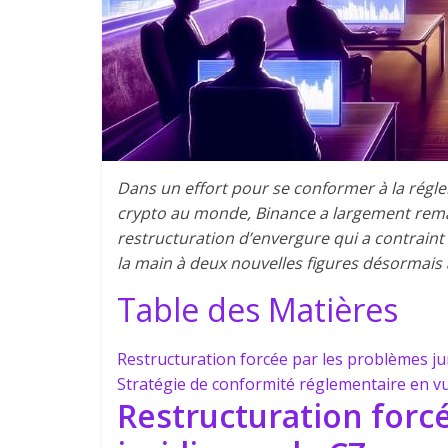
Dans un effort pour se conformer à la régl
crypto au monde, Binance a largement reman
restructuration d’envergure qui a contrain
la main à deux nouvelles figures désormais 
Table des Matières
Restructuration forcée par les problèmes ju
Stratégie de conformité réglementaire en v
Restructuration forc