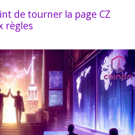
int de tourner la page CZ
 règles