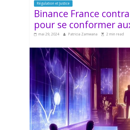
Régulation et Justice
Binance France contra
pour se conformer aux
mai 29, 2024
Patricia Zamwana
2 min read