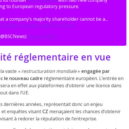
d its founder
@CZ_Binance
with two new company
ng to European regulatory pressure.
hat a company’s majority shareholder cannot be a…
N15EIdqt
pic.twitter.com/FJ7jrXFZzB
(@BSCNews)
May 28, 2024
ité réglementaire en vue
 la vaste
« restructuration mondiale
»
engagée par
ec le nouveau cadre
réglementaire européen. L’entrée en
ra en effet aux plateformes d’obtenir une licence dans
ut dans l’UE.
es dernières années, représentait donc un enjeu
 et enquêtes visant
CZ
menaçaient les chances d’obtenir
isant à redorer la réputation de l’entreprise.