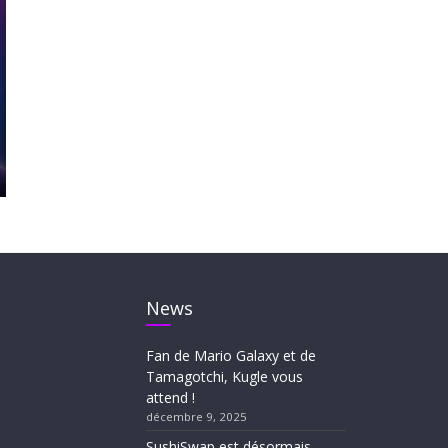
News
Fan de Mario Galaxy et de
Tamagotchi, Kugle vous
attend !
décembre 9, 2025
SushiSwap est désormais