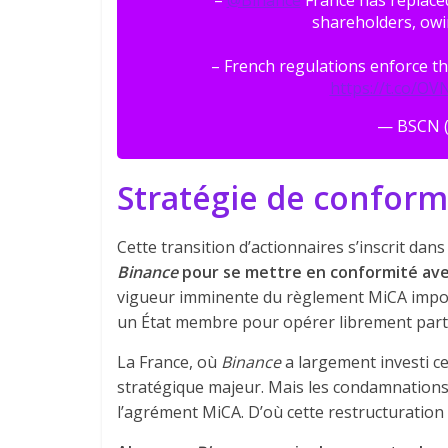
–
@Binance
France has replace
shareholders, owi
– French regulations enforce t
https://t.co/OV
— BSCN 
Stratégie de conform
Cette transition d’actionnaires s’inscrit dans
Binance
pour se mettre en conformité av
vigueur imminente du règlement MiCA impose
un État membre pour opérer librement parto
La France, où
Binance
a largement investi c
stratégique majeur. Mais les condamnations
l’agrément MiCA. D’où cette restructuration v