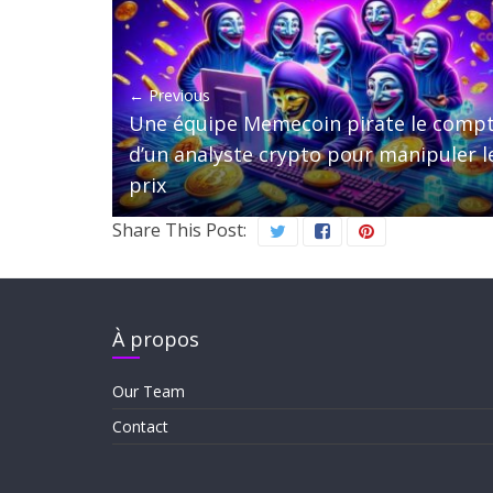
← Previous
Une équipe Memecoin pirate le comp
d’un analyste crypto pour manipuler l
prix
Share This Post:
À propos
Our Team
Contact