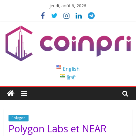
Passer
jeudi, août 6, 2026
au
contenu
Coinpri
English
हिन्दी
Blockchain
Easy
to
Coinprihend
Polygon
Polygon Labs et NEAR