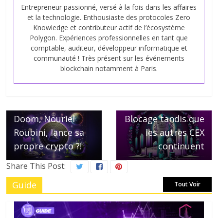
Entrepreneur passionné, versé à la fois dans les affaires
et la technologie. Enthousiaste des protocoles Zero
Knowledge et contributeur actif de l’écosystème
Polygon. Expériences professionnelles en tant que
comptable, auditeur, développeur informatique et
communauté ! Très présent sur les événements
blockchain notamment à Paris.
Next →
Coinbase
← Previous
Le fameux Dr.
Kazakhstan:
Doom, Nouriel
Blocage tandis que
Roubini, lance sa
les autres CEX
propre crypto ?!
continuent
Share This Post:
Guide
Tout Voir