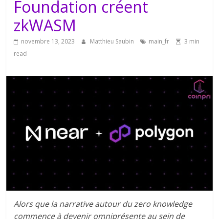
Foundation créent
zkWASM
novembre 13, 2023
Matthieu Saubin
main_fr
3 min
read
Alors que la narrative autour du zero knowledge
commence à devenir omniprésente au sein de