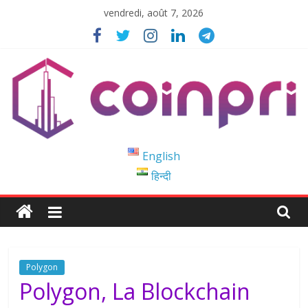
Passer
vendredi, août 7, 2026
au
contenu
Coinpri
English
हिन्दी
Blockchain
Easy
to
Coinprihend
Polygon
Polygon, La Blockchain