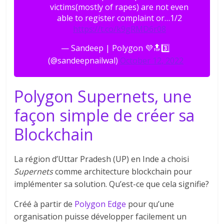
victims(mostly of rapes) are not even
able to register complaint or…1/2
https://t.co/k9gRMD6r08
— Sandeep | Polygon 💜🔝3️⃣
(@sandeepnailwal)
October 12, 2022
Polygon Supernets, une
façon simple de créer sa
Blockchain
La région d’Uttar Pradesh (UP) en Inde a choisi
Supernets
comme architecture blockchain pour
implémenter sa solution. Qu’est-ce que cela signifie?
Créé à partir de
Polygon Edge
pour qu’une
organisation puisse développer facilement un