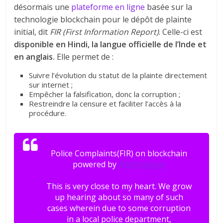
désormais une
plateforme en ligne
basée sur la
technologie blockchain pour le dépôt de plainte
initial, dit
FIR (First Information Report)
. Celle-ci est
disponible en Hindi, la langue officielle de l’Inde et
en anglais.
Elle permet de :
Suivre l’évolution du statut de la plainte directement
sur internet ;
Empêcher la falsification, donc la corruption ;
Restreindre la censure et faciliter l’accès à la
procédure.
Police Complaints(FIR) on blockchain
powered by
@0xPolygon
This is very close to my heart. We grow
up hearing about so many of such
cases wherein due to some corruption
in a local police department,