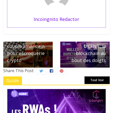
Incoingnito Redactor
← Previous
Next →
La CFTC porte
Wallet
plainte contre un
biométrique
couple américain
D’CENT, la
pour escroquerie
blockchain au
crypto
bout des doigts
Share This Post:
Guide
Tout Voir