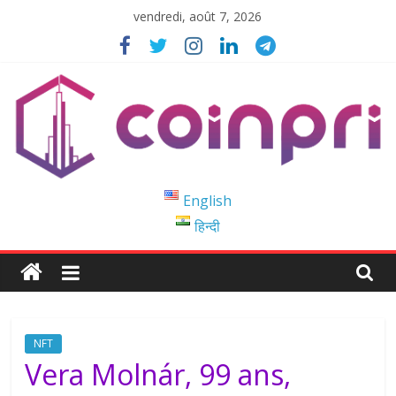
Passer
vendredi, août 7, 2026
au
contenu
Coinpri
English
हिन्दी
Blockchain
Easy
to
Coinprihend
NFT
Vera Molnár, 99 ans,