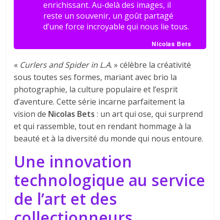
enrichissant. Au-delà des images, il
reste un souvenir, un goût partagé
d’une force incroyable qui nous lie tous.
Nicolas Bets
«
Curlers and Spider in L.A
. » célèbre la créativité
sous toutes ses formes, mariant avec brio la
photographie, la culture populaire et l’esprit
d’aventure. Cette série incarne parfaitement la
vision de
Nicolas Bets
: un art qui ose, qui surprend
et qui rassemble, tout en rendant hommage à la
beauté et à la diversité du monde qui nous entoure.
Une innovation
technologique au service
de l’art et des
collectionneurs