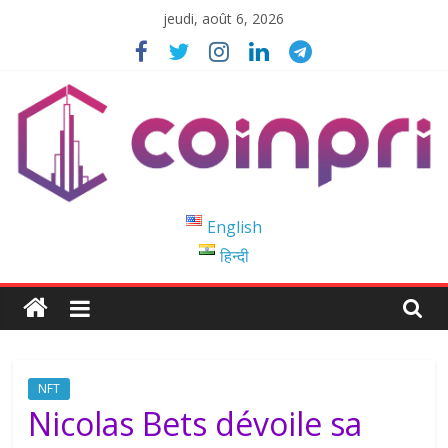
Passer
jeudi, août 6, 2026
au
contenu
Coinpri
English
हिन्दी
Blockchain
Easy
to
Coinprihend
NFT
Nicolas Bets dévoile sa