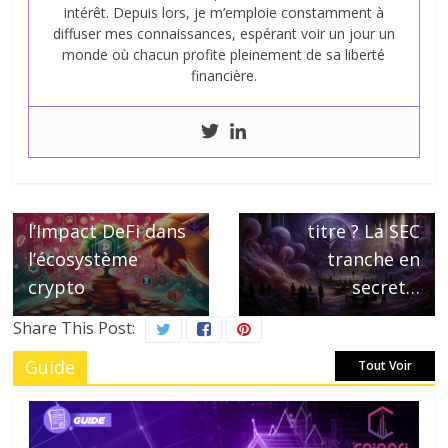
intérêt. Depuis lors, je m’emploie constamment à
diffuser mes connaissances, espérant voir un jour un
monde où chacun profite pleinement de sa liberté
financière.
← Previous
Next →
Retreeb, La
Ethereum,
révolution de
commodité ou
l’Impact DeFi dans
titre ? La SEC
l’écosystème
tranche en
crypto
secret…
Share This Post:
Guide
Tout Voir