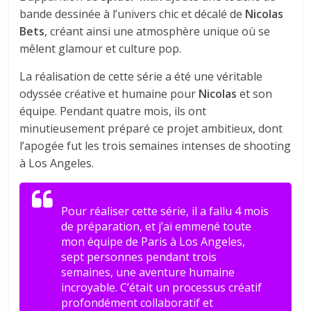
bande dessinée à l’univers chic et décalé de
Nicolas
Bets
, créant ainsi une atmosphère unique où se
mêlent glamour et culture pop.
La réalisation de cette série a été une véritable
odyssée créative et humaine pour
Nicolas
et son
équipe. Pendant quatre mois, ils ont
minutieusement préparé ce projet ambitieux, dont
l’apogée fut les trois semaines intenses de shooting
à Los Angeles.
Pour réaliser cette série, il a fallu 4 mois
de préparation, et j’ai emmené toute
mon équipe de Paris à Los Angeles,
sept personnes pendant trois
semaines, une aventure humaine
incroyable. C’était un processus créatif
profondément collaboratif et