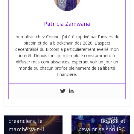
Patricia Zamwana
Journaliste chez Coinpri, j’ai été captivé par l’univers du
bitcoin et de la blockchain dès 2020. L’aspect
décentralisé du Bitcoin a particulièrement éveillé mon
intérêt. Depuis lors, je m’emploie constamment à
diffuser mes connaissances, espérant voir un jour un
monde où chacun profite pleinement de sa liberté
financière.
← Previous
FTX distribue 5
Next →
milliards à ses
Circle triomphe en
créanciers, le
Bourse et
marché va-t-il
revalorise son IPO