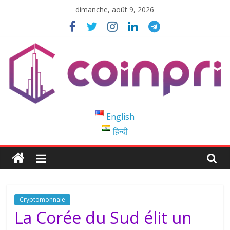
Passer
dimanche, août 9, 2026
au
contenu
Coinpri
English
हिन्दी
Blockchain
Easy
to
Coinprihend
Cryptomonnaie
La Corée du Sud élit un