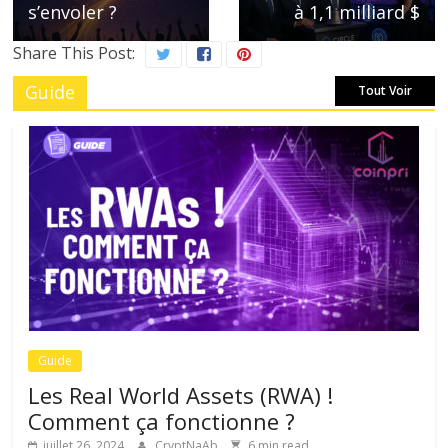
s’envoler ?
à 1,1 milliard $
Share This Post:
Guide
Tout Voir
Guide
Les Real World Assets (RWA) !
Comment ça fonctionne ?
juillet 26, 2024
CryptNaAb
6 min read