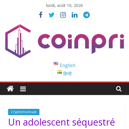
Passer
lundi, août 10, 2026
au
contenu
Coinpri
English
हिन्दी
Blockchain
Easy
to
Coinprihend
Cryptomonnaie
Un adolescent séquestré