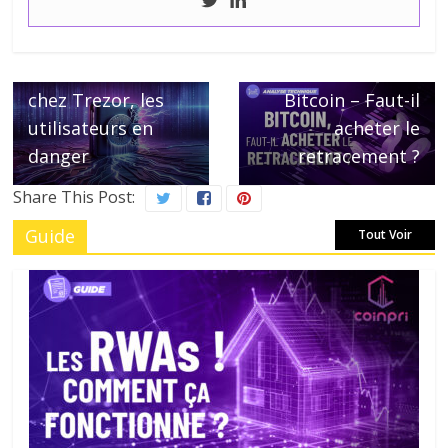
← Previous
Faille de sécurité
Next →
chez Trezor, les
Bitcoin – Faut-il
utilisateurs en
acheter le
danger
retracement ?
Share This Post:
Guide
Tout Voir