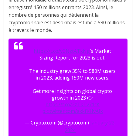
enregistré 150 millions entrants 2023. Ainsi, le
nombre de personnes qui détiennent la
cryptomonnaie est désormais estimé à 580 millions
à travers le monde.
https://t.co/vCNztATkNg
’s Market
Sizing Report for 2023 is out.
The industry grew 35% to 580M users
in 2023, adding 150M new users.
Get more insights on global crypto
growth in 2023 👉
https://t.co/2zTkTv71cK
pic.twitter.com/axkfKHvAJk
— Crypto.com (@cryptocom)
January 22,
2024