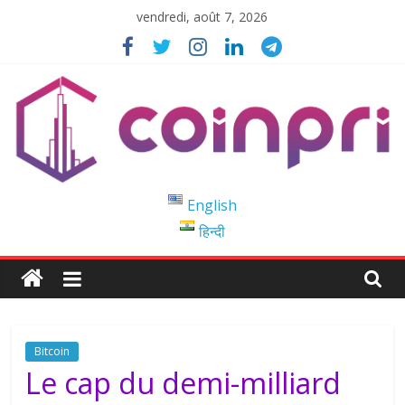
Passer
vendredi, août 7, 2026
au
contenu
Coinpri
English
हिन्दी
Blockchain
Easy
to
Coinprihend
Bitcoin
Le cap du demi-milliard