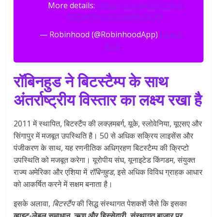
More details:
https://t.co/wk3x02z0rU
pic.twitter.com/aadKzhCxlx
— Robinhood (@RobinhoodApp)
June 6,
2024
रॉबिनहुड ने बिटस्टैम्प के साथ
अंतर्राष्ट्रीय विस्तार का लक्ष्य रखा है
2011 में स्थापित, बिटस्टैंप की लक्ज़मबर्ग, यूके, स्लोवेनिया, यूएसए और
सिंगापुर में मजबूत उपस्थिति है। 50 से अधिक सक्रिय लाइसेंस और
पंजीकरण के साथ, यह रणनीतिक अधिग्रहण बिटस्टैम्प की क्रिप्टो
उपस्थिति को मजबूत करेगा। यूरोपीय संघ, यूनाइटेड किंगडम, संयुक्त
राज्य अमेरिका और एशिया में
रॉबिनहुड
, इसे अधिक विविध ग्राहक आधार
को आकर्षित करने में सक्षम बनाता है।
इसके अलावा,
बिटस्टैंप
की सिद्ध संस्थागत पेशकशें जैसे कि इसका
व्हाइट-लेबल समाधान, ऋण और हिस्सेदारी, संस्थागत बाजार पर