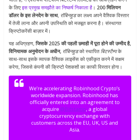
के लिए
इस प्रमुख समझौते का निष्कर्ष निकाला है
।
200 मिलियन
डॉलर के इस लेनदेन के साथ
,
रॉबिनहुड
का लक्ष्य अपने वैश्विक विस्तार
में तेजी लाना और अपनी उपस्थिति को मजबूत करना है। संस्थागत
क्रिप्टोकरेंसी बाज़ार में।
यह अधिग्रहण,
जिसके 2025 की पहली छमाही में पूरा होने की उम्मीद है,
विनियामक अनुमोदन के अधीन,
रॉबिनहुड
को स्थापित
बिटस्टैम्प
के
साथ-साथ इसके व्यापक वैश्विक लाइसेंस को एकीकृत करने में सक्षम
करेगा, जिससे कंपनी की क्रिप्टो पेशकशों का काफी विस्तार होगा।
We’re accelerating Robinhood Crypto’s
worldwide expansion. Robinhood has
officially entered into an agreement to
acquire
@Bitstamp
, a global
cryptocurrency exchange with
customers across the EU, UK, US and
Asia.