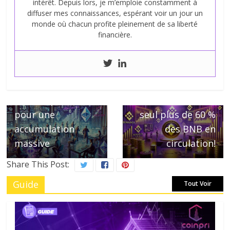
intérêt. Depuis lors, je m’emploie constamment à
diffuser mes connaissances, espérant voir un jour un
monde où chacun profite pleinement de sa liberté
financière.
← Previous
Ether en Repli, les
Next →
hodlers profitent
CZ détient à lui
pour une
seul plus de 60 %
accumulation
des BNB en
massive
circulation!
Share This Post:
Guide
Tout Voir