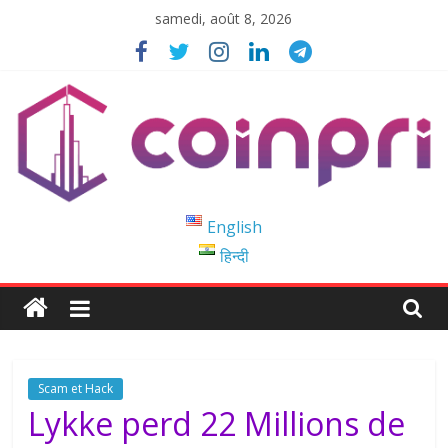
Passer
samedi, août 8, 2026
au
contenu
Coinpri
English
हिन्दी
Blockchain
Easy
to
Coinprihend
Scam et Hack
Lykke perd 22 Millions de