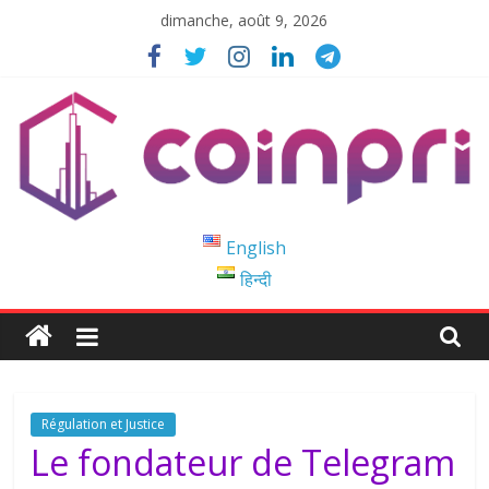
Passer
dimanche, août 9, 2026
au
contenu
Coinpri
English
हिन्दी
Blockchain
Easy
to
Coinprihend
Régulation et Justice
Le fondateur de Telegram