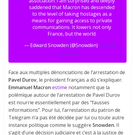
association. I am surprised and deeply
saddened that Macron has descended
to the level of taking hostages as a
means for gaining access to private
communications. It lowers not only
France, but the world.
— Edward Snowden (@Snowden)
August
25, 2024
Face aux multiples dénonciations de l’arrestation de
Pavel Durov
, le président français a dû s’expliquer.
Emmanuel Macron
estime
notamment que la
polémique autour de l’arrestation de Pavel Durov
est nourrie essentiellement par des “fausses
informations”. Pour lui, l’arrestation du patron de
Telegram n’a pas été décidée par lui ou toute autre
instance politique comme le suggère
Snowden
. Il
s’agit d’une décision judiciaire et c’est à la justice de