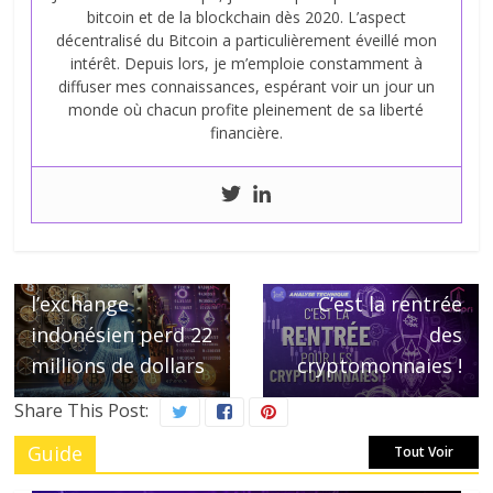
bitcoin et de la blockchain dès 2020. L’aspect
décentralisé du Bitcoin a particulièrement éveillé mon
intérêt. Depuis lors, je m’emploie constamment à
diffuser mes connaissances, espérant voir un jour un
monde où chacun profite pleinement de sa liberté
financière.
← Previous
Indodax victime
d’un hack massif,
Next →
l’exchange
C’est la rentrée
indonésien perd 22
des
millions de dollars
cryptomonnaies !
Share This Post:
Guide
Tout Voir