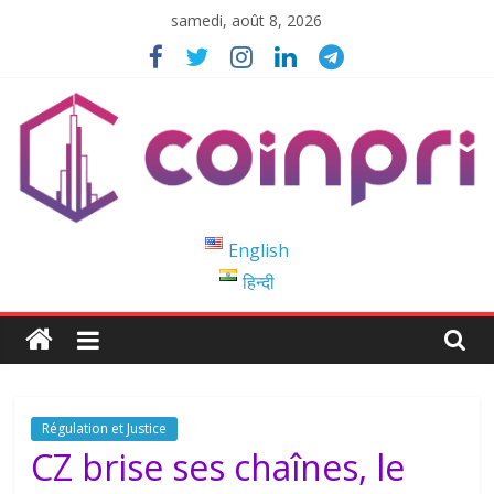
Passer
samedi, août 8, 2026
au
contenu
Coinpri
English
हिन्दी
Blockchain
Easy
to
Coinprihend
Régulation et Justice
CZ brise ses chaînes, le