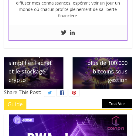
diffuser mes connaissances, espérant voir un jour un
monde où chacun profite pleinement de sa liberté
financière.
← Previous
Next →
Ledger et
L’ETF de BlackRock
Coinbase
éclipse ses
s’associent pour
concurrents avec
simplifier l’achat
plus de 100 000
et le stockage
bitcoins sous
crypto
gestion
Share This Post:
Guide
Tout Voir