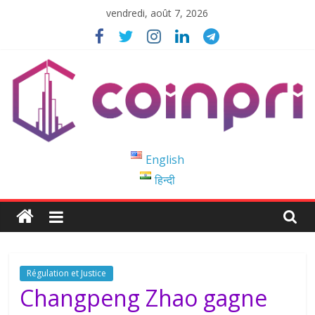
Passer
vendredi, août 7, 2026
au
contenu
Coinpri
English
हिन्दी
Blockchain
Easy
to
Coinprihend
Régulation et Justice
Changpeng Zhao gagne