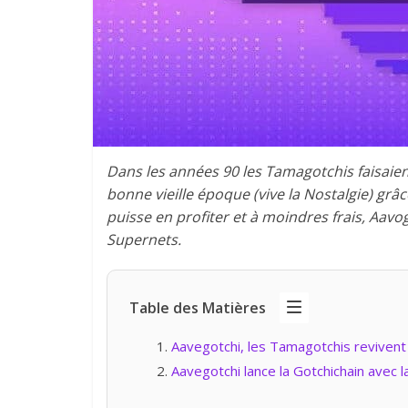
Dans les années 90 les Tamagotchis faisaien
bonne vieille époque (vive la Nostalgie) grâ
puisse en profiter et à moindres frais, Aav
Supernets.
Table des Matières
Aavegotchi, les Tamagotchis revivent
Aavegotchi lance la Gotchichain avec 