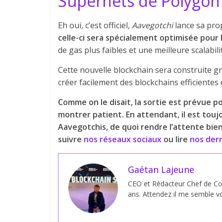
Supernets de Polygon
Eh oui, c’est officiel,
Aavegotchi
lance sa pro
celle-ci sera spécialement optimisée pour l
de gas plus faibles et une meilleure scalabili
Cette nouvelle blockchain sera construite 
créer facilement des blockchains efficientes 
Comme on le disait, la sortie est prévue po
montrer patient. En attendant, il est tou
Aavegotchis, de quoi rendre l’attente bien 
suivre
nos réseaux sociaux
ou lire
nos dern
Gaétan Lajeune
CEO et Rédacteur Chef de Coi
ans. Attendez il me semble vo