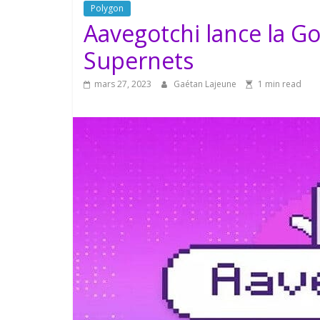
Polygon
Aavegotchi lance la G
Supernets
mars 27, 2023
Gaétan Lajeune
1 min read