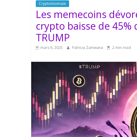
Cryptomonnaie
Les memecoins dévoren
crypto baisse de 45% 
TRUMP
mars 6, 2025
Patricia Zamwana
2 min read