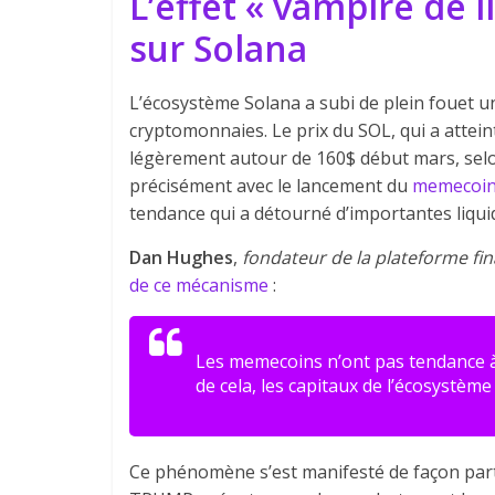
L’effet « vampire de 
sur Solana
L’écosystème Solana a subi de plein fouet u
cryptomonnaies. Le prix du SOL, qui a attein
légèrement autour de 160$ début mars, selo
précisément avec le lancement du
memecoin 
tendance qui a détourné d’importantes liquid
Dan Hughes
,
fondateur de la plateforme fin
de ce mécanisme
:
Les memecoins n’ont pas tendance à 
de cela, les capitaux de l’écosystèm
Ce phénomène s’est manifesté de façon part