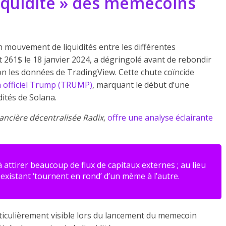
liquidité » des memecoins
n mouvement de liquidités entre les différentes
t 261$ le 18 janvier 2024, a dégringolé avant de rebondir
n les données de TradingView. Cette chute coïncide
officiel Trump (TRUMP)
, marquant le début d’une
ités de Solana.
ancière décentralisée Radix
,
offre une analyse éclairante
attirer beaucoup de flux de capitaux externes ; au lieu
e existant ‘tournent en rond’ d’un mème à l’autre.
iculièrement visible lors du lancement du memecoin