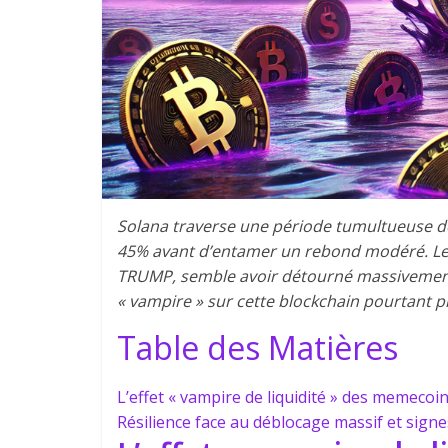
Solana traverse une période tumultueuse de
45% avant d’entamer un rebond modéré. 
TRUMP, semble avoir détourné massivement l
« vampire » sur cette blockchain pourtant p
Table des Matières
L’effet « vampire de liquidité » des memecoi
Résilience face au déblocage massif et signe