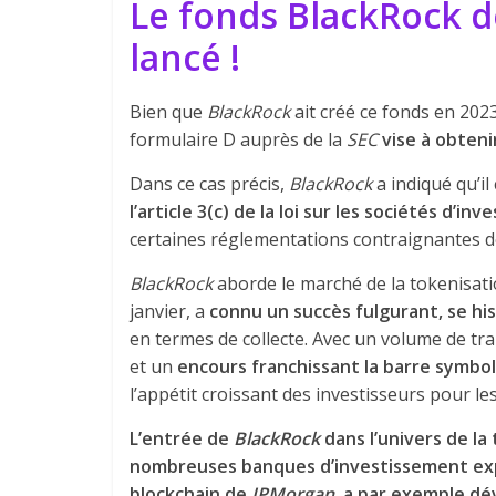
Le fonds BlackRock d
lancé !
Bien que
BlackRock
ait créé ce fonds en 2023
formulaire D auprès de la
SEC
vise à obten
Dans ce cas précis,
BlackRock
a indiqué qu’il
l’article 3(c) de la loi sur les sociétés d’in
certaines réglementations contraignantes d
BlackRock
aborde le marché de la tokenisati
janvier, a
connu un succès fulgurant, se hi
en termes de collecte. Avec un volume de tr
et un
encours franchissant la barre symboli
l’appétit croissant des investisseurs pour le
L’entrée de
BlackRock
dans l’univers de la
nombreuses banques d’investissement exp
blockchain de
JPMorgan
, a par exemple d