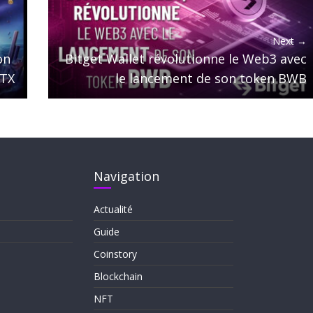
Next →
on
Bitget Wallet révolutionne le Web3 avec
FTX
le lancement de son token BWB
Navigation
Actualité
Guide
Coinstory
Blockchain
NFT