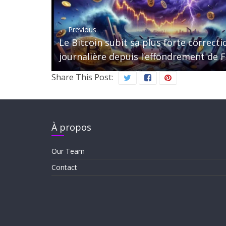
← Previous
Le Bitcoin subit sa plus forte correcti
journalière depuis l’effondrement de 
Share This Post:
À propos
Our Team
Contact