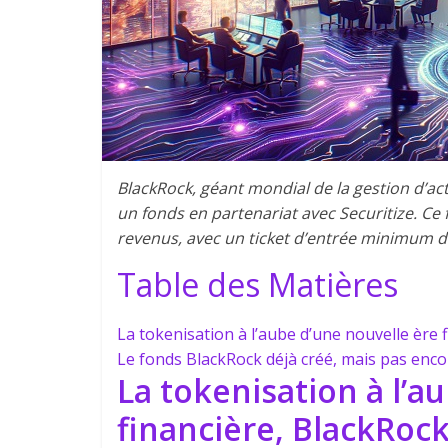
BlackRock, géant mondial de la gestion d’acti
un fonds en partenariat avec Securitize. Ce
revenus, avec un ticket d’entrée minimum d
Table des Matières
La tokenisation à l’aube d’une nouvelle ère f
Le fonds BlackRock déjà créé, mais pas encor
La tokenisation à l’a
financière, BlackRock