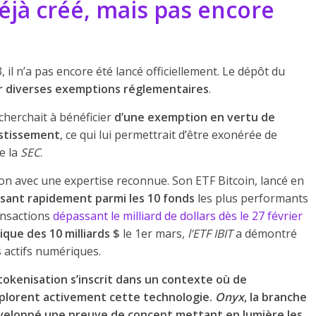
éjà créé, mais pas encore
, il n’a pas encore été lancé officiellement. Le dépôt du
ir diverses exemptions réglementaires
.
 cherchait à bénéficier
d’une exemption en vertu de
vestissement
, ce qui lui permettrait d’être exonérée de
e la
SEC
.
on avec une expertise reconnue. Son ETF Bitcoin, lancé en
ssant rapidement parmi les 10 fonds
les plus performants
ansactions
dépassant le milliard de dollars dès le 27 février
que des 10 milliards $
le 1er mars,
l’ETF IBIT
a démontré
s actifs numériques.
 tokenisation s’inscrit dans un contexte où de
lorent activement cette technologie.
Onyx
, la branche
éveloppé une preuve de concept mettant en lumière les