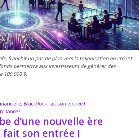
fs, franchit un pas de plus vers la tokenisation en créant
 fonds permettra aux investisseurs de générer des
e 100 000 $.
inancière, BlackRock fait son entrée !
e lancé !
ube d’une nouvelle ère
 fait son entrée !