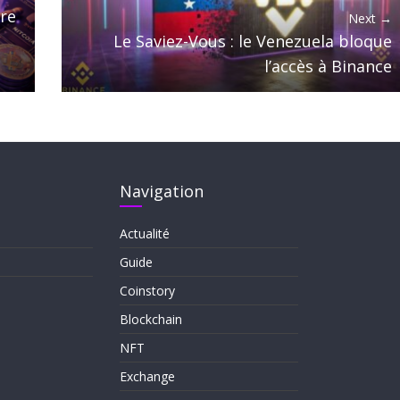
tre
Next →
Le Saviez-Vous : le Venezuela bloque
l’accès à Binance
Navigation
Actualité
Guide
Coinstory
Blockchain
NFT
Exchange