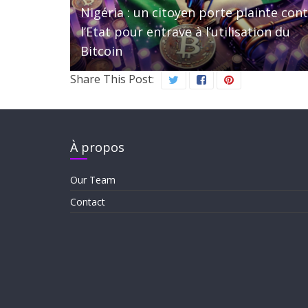
Nigéria : un citoyen porte plainte con
l’Etat pour entrave à l’utilisation du
Bitcoin
Share This Post:
À propos
Our Team
Contact