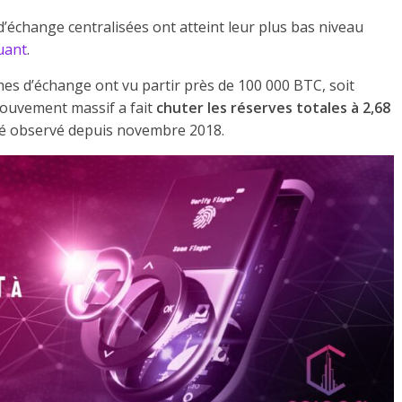
d’échange centralisées ont atteint leur plus bas niveau
uant
.
mes d’échange ont vu partir près de 100 000 BTC, soit
 mouvement massif a fait
chuter les réserves totales à 2,68
été observé depuis novembre 2018.