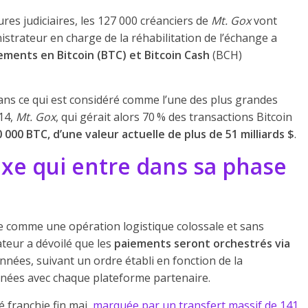
res judiciaires, les 127 000 créanciers de
Mt. Gox
vont
istrateur en charge de la réhabilitation de l’échange a
ements en Bitcoin (BTC) et Bitcoin Cash
(BCH)
ans ce qui est considéré comme l’une des plus grandes
014,
Mt. Gox
, qui gérait alors 70 % des transactions Bitcoin
 000 BTC, d’une valeur actuelle de plus de 51 milliards $
.
xe qui entre dans sa phase
 comme une opération logistique colossale et sans
ateur a dévoilé que les
paiements seront orchestrés via
nnées, suivant un ordre établi en fonction de la
menées avec chaque plateforme partenaire.
é franchie fin mai,
marquée par un transfert massif de 141