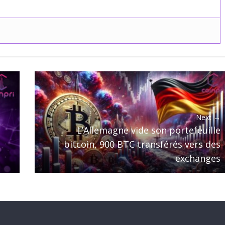
Next →
L’Allemagne vide son portefeuille
bitcoin, 900 BTC transférés vers des
exchanges