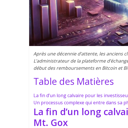
Après une décennie d’attente, les anciens cl
L’administrateur de la plateforme d’échang
début des remboursements en Bitcoin et Bi
Table des Matières
La fin d’un long calvaire pour les investisse
Un processus complexe qui entre dans sa ph
La fin d’un long calva
Mt. Gox