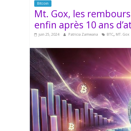
Bitcoin
Mt. Gox, les rembour
enfin après 10 ans d’a
,
juin 25, 2024
Patricia Zamwana
BTC
MT. Gox