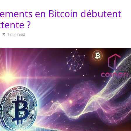
sements en Bitcoin débutent
ttente ?
1 min read