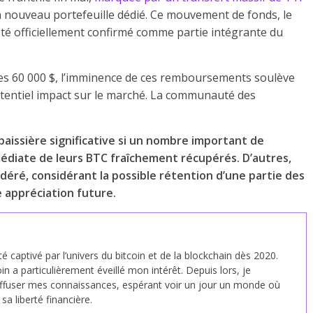
 un nouveau portefeuille dédié. Ce mouvement de fonds, le
été officiellement confirmé comme partie intégrante du
e des 60 000 $, l’imminence de ces remboursements soulève
otentiel impact sur le marché. La communauté des
aissière significative si un nombre important de
médiate de leurs BTC fraîchement récupérés. D’autres,
déré, considérant la possible rétention d’une partie des
e appréciation future.
été captivé par l’univers du bitcoin et de la blockchain dès 2020.
in a particulièrement éveillé mon intérêt. Depuis lors, je
fuser mes connaissances, espérant voir un jour un monde où
a liberté financière.