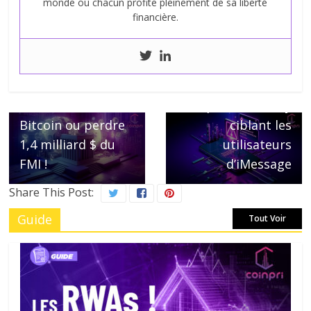
monde où chacun profite pleinement de sa liberté
financière.
← Previous
Next →
Le Salvador face
Trust Wallet alerte
au dilemme,
sur un potentiel
abandonner le
exploit Zero Day
Bitcoin ou perdre
ciblant les
1,4 milliard $ du
utilisateurs
FMI !
d’iMessage
Share This Post:
Guide
Tout Voir