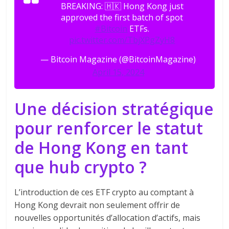
BREAKING: 🇭🇰 Hong Kong just
approved the first batch of spot
#Bitcoin
ETFs.
pic.twitter.com/TbjXPgZyH8
— Bitcoin Magazine (@BitcoinMagazine)
April 15, 2024
Une décision stratégique
pour renforcer le statut
de Hong Kong en tant
que hub crypto ?
L’introduction de ces ETF crypto au comptant à
Hong Kong devrait non seulement offrir de
nouvelles opportunités d’allocation d’actifs, mais