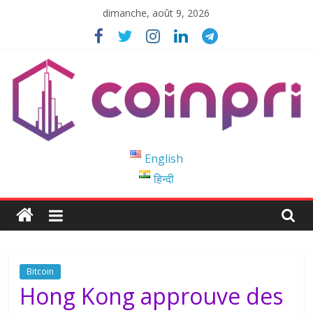
Passer
dimanche, août 9, 2026
au
contenu
Coinpri
English
हिन्दी
Blockchain
Easy
to
Coinprihend
Bitcoin
Hong Kong approuve des