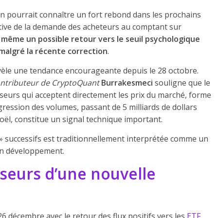
oin pourrait connaître un fort rebond dans les prochains
ative de la demande des acheteurs au comptant sur
même un possible retour vers le seuil psychologique
, malgré la récente correction
.
èle une tendance encourageante depuis le 28 octobre.
ntributeur de CryptoQuant
Burrakesmeci
souligne que le
sseurs qui acceptent directement les prix du marché, forme
ression des volumes, passant de 5 milliards de dollars
oël, constitue un signal technique important.
 » successifs est traditionnellement interprétée comme un
 en développement.
yseurs d’une nouvelle
 26 décembre avec le retour des flux positifs vers les
ETF