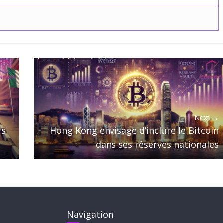
Next →
rs
Hong Kong envisage d’inclure le Bitcoin
dans ses réserves nationales
Navigation