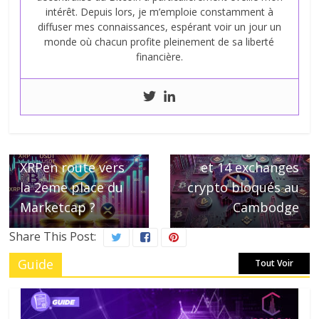
intérêt. Depuis lors, je m’emploie constamment à
diffuser mes connaissances, espérant voir un jour un
monde où chacun profite pleinement de sa liberté
financière.
Next →
Binance, Coinbase
← Previous
XRPen route vers
et 14 exchanges
la 2eme place du
crypto bloqués au
Marketcap ?
Cambodge
Share This Post:
Guide
Tout Voir