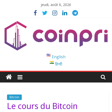
Passer
jeudi, août 6, 2026
au
contenu
Coinpri
English
हिन्दी
Blockchain
Easy
to
Coinprihend
Bitcoin
Le cours du Bitcoin